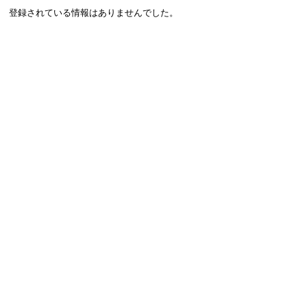
登録されている情報はありませんでした。