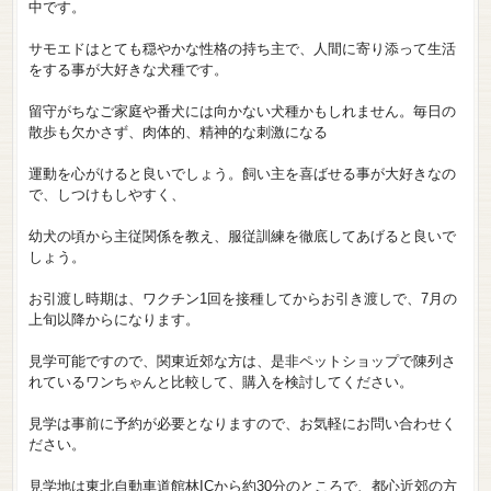
中です。
サモエドはとても穏やかな性格の持ち主で、人間に寄り添って生活
をする事が大好きな犬種です。
留守がちなご家庭や番犬には向かない犬種かもしれません。毎日の
散歩も欠かさず、肉体的、精神的な刺激になる
運動を心がけると良いでしょう。飼い主を喜ばせる事が大好きなの
で、しつけもしやすく、
幼犬の頃から主従関係を教え、服従訓練を徹底してあげると良いで
しょう。
お引渡し時期は、ワクチン1回を接種してからお引き渡しで、7月の
上旬以降からになります。
見学可能ですので、関東近郊な方は、是非ペットショップで陳列さ
れているワンちゃんと比較して、購入を検討してください。
見学は事前に予約が必要となりますので、お気軽にお問い合わせく
ださい。
見学地は東北自動車道館林ICから約30分のところで、都心近郊の方