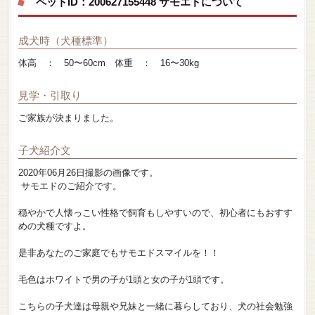
ペットID：200627155448 サモエドについて
成犬時（犬種標準）
体高 ： 50〜60cm 体重 ： 16〜30kg
見学・引取り
ご家族が決まりました。
子犬紹介文
2020年06月26日撮影の画像です。
サモエドのご紹介です。
穏やかで人懐っこい性格で飼育もしやすいので、初心者にもおすす
めの犬種ですよ。
是非あなたのご家庭でもサモエドスマイルを！！
毛色はホワイトで男の子が1頭と女の子が1頭です。
こちらの子犬達は母親や兄妹と一緒に暮らしており、犬の社会勉強