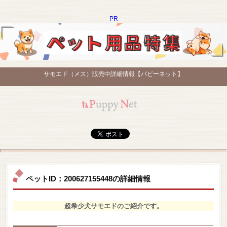
PR
サモエド（メス）販売中詳細情報【パピーネット】
ペットID：200627155448の詳細情報
超希少犬サモエドのご紹介です。