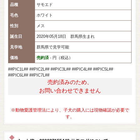
品種
サモエド
毛色
ホワイト
性別
メス
誕生日
2020年05月18日 群馬県生まれ
見学地
群馬県で見学可能
価格
売約済
- 円（税込）
##PIC1L## ##PIC2L## ##PIC3L## ##PIC4L## ##PIC5L##
##PIC6L## ##PIC7L##
売約済みのため、
お問い合わせできません
※動物愛護管理法により、子犬の購入には現物確認が必要で
す。