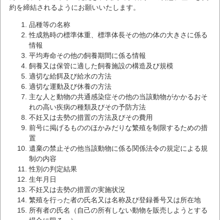
約を締結されるようにお願いいたします。
品種等の名称
性成熟時の標準体重、標準体長その他の体の大きさに係る
情報
平均寿命その他の飼養期間に係る情報
飼養又は保管に適した飼養施設の構造及び規模
適切な給餌及び給水の方法
適切な運動及び休養の方法
主な人と動物の共通感染症その他の当該動物がかかるおそ
れの高い疾病の種類及びその予防方法
不妊又は去勢の措置の方法及びその費用
前号に掲げるもののほかみだりな繁殖を制限するための措
置
遺棄の禁止その他当該動物に係る関係法令の規定による規
制の内容
性別の判定結果
生年月日
不妊又は去勢の措置の実施状況
繁殖を行った者の氏名又は名称及び登録番号又は所在地
所有者の氏名（自己の所有しない動物を販売しようとする