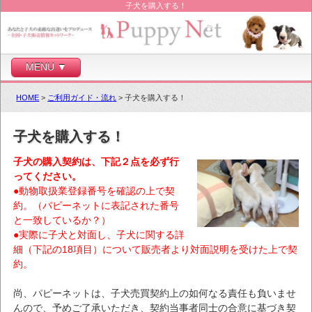
子犬を購入する！
MENU ▼
HOME
>
ご利用ガイド・流れ
> 子犬を購入する！
子犬を購入する！
子犬の購入契約は、下記２点を必ず行
ってください。
●動物取扱業登録番号を確認の上で契
約。（パピーネットに表記された番号
と一致しているか？）
●実際に子犬と対面し、子犬に関する詳
細（下記の18項目）について販売者より対面説明を受けた上で契
約。
尚、パピーネットは、子犬売買契約上の如何なる責任も負いませ
んので、予めご了承いただき、契約当事者同士の合意に基づき契